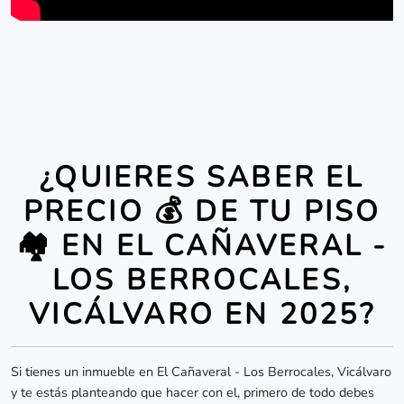
¿QUIERES SABER EL
PRECIO 💰 DE TU PISO
🏘️ EN EL CAÑAVERAL -
LOS BERROCALES,
VICÁLVARO EN 2025?
Si tienes un inmueble en El Cañaveral - Los Berrocales, Vicálvaro
y te estás planteando que hacer con el, primero de todo debes