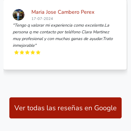
ex
giulia zen
17-07-2024
celente.La
"Yo no suelo compartir reseñas pero el tr
a Martinez
hecho Idílico Realty conmigo es de 10! Est
ayudar.Trato
encargó de mi búsqueda de piso para comp
momento me he sentido segura y respalda
desconfiado ni un momento (a pesar de lo
esc..."
Ver todas las reseñas en Google